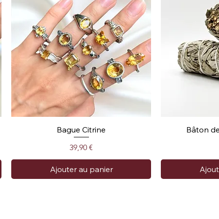
Bague Citrine
Bâton de
Prix
39,90 €
Ajouter au panier
Ajout
Collection Am