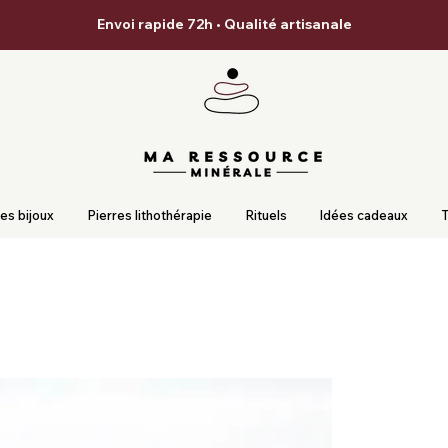
Envoi rapide 72h • Qualité artisanale
es bijoux
Pierres lithothérapie
Rituels
Idées cadeaux
T