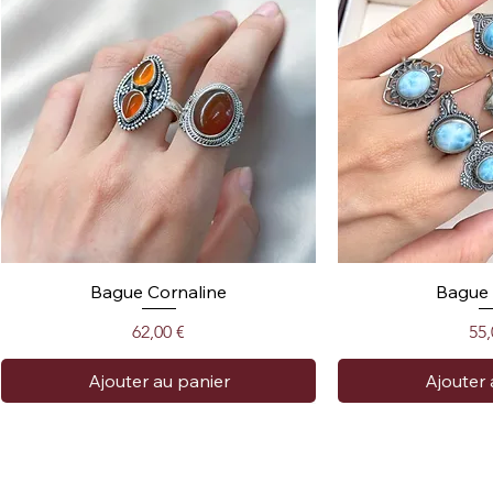
Bague Cornaline
Bague 
Prix
Pri
62,00 €
55,
Ajouter au panier
Ajouter 
Collection Amour ❤️
Collection Protection
Prix réduit !
Collection Protec