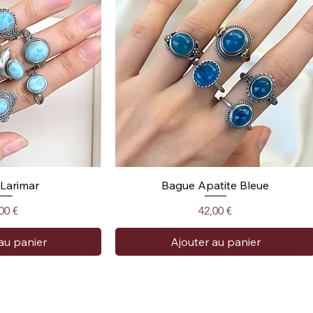
Larimar
Bague Apatite Bleue
x
Prix
00 €
42,00 €
au panier
Ajouter au panier
tion