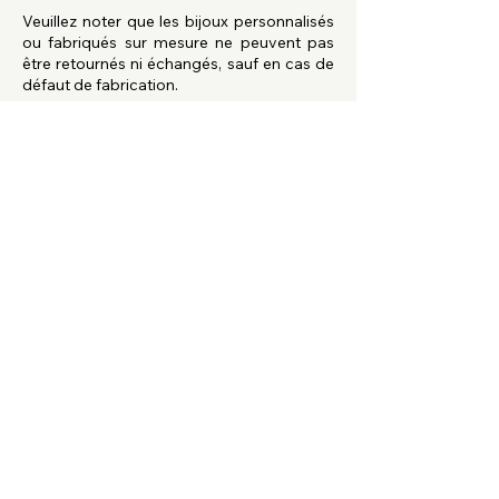
Veuillez noter que les bijoux personnalisés
ou fabriqués sur mesure ne peuvent pas
être retournés ni échangés, sauf en cas de
défaut de fabrication.
Procédure de Retour
Pour initier un retour, veuillez nous
contacter à
ma.ressource.minerale@gmail.com
ou au
+33761537670
Nous vous fournirons les
instructions nécessaires pour procéder au
retour.
Dès réception et inspection des articles
retournés, nous vous rembourserons le
montant correspondant (hors frais de
livraison) via le même mode de paiement
que celui utilisé lors de l'achat. Le
remboursement sera effectué dans un
délai de 7 à 10 jours ouvrables.