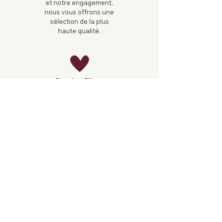
et notre engagement,
nous vous offrons une
sélection de la plus
haute qualité.
Service Client
Pour toute information,
contactez-nous par e-
mail à :
ma.ressource.minerale
@gmail.com
. Nous
sommes à votre
disposition !
Livraison
Livraison en moins de