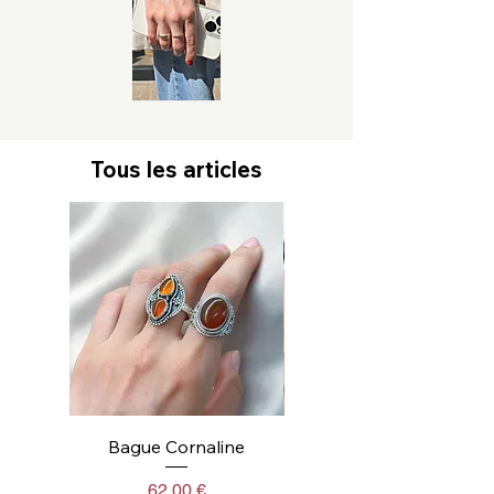
Tous les articles
Bague Cornaline
Bague Larimar
Prix
62,00 €