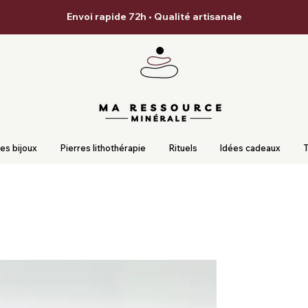
Envoi rapide 72h • Qualité artisanale
es bijoux
Pierres lithothérapie
Rituels
Idées cadeaux
T