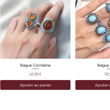
Bague Cornaline
Bague 
Prix
Pri
62,00 €
55,
Ajouter au panier
Ajouter 
Collection Amour ❤️
Collection Protection
Prix réduit !
Collection Protec