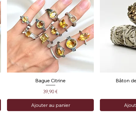
Bague Citrine
Bâton de
Prix
39,90 €
Ajouter au panier
Ajout
Collection Am