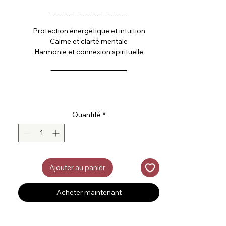
_____________________
Protection énergétique et intuition
Calme et clarté mentale
Harmonie et connexion spirituelle
‾‾‾‾‾‾‾‾‾‾‾‾‾‾‾‾‾‾‾‾‾‾‾‾‾‾‾‾‾‾
Quantité
*
Ajouter au panier
Acheter maintenant