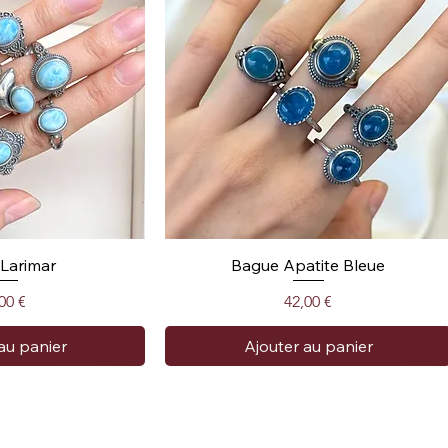
Larimar
Bague Apatite Bleue
x
Prix
00 €
42,00 €
au panier
Ajouter au panier
tion