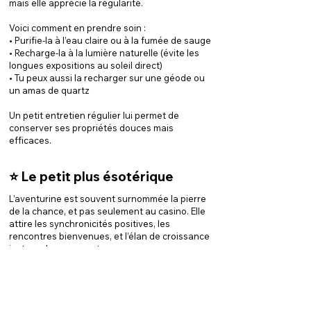
mais elle apprécie la régularité.
Voici comment en prendre soin :
• Purifie-la à l’eau claire ou à la fumée de sauge
• Recharge-la à la lumière naturelle (évite les
longues expositions au soleil direct)
• Tu peux aussi la recharger sur une géode ou
un amas de quartz
Un petit entretien régulier lui permet de
conserver ses propriétés douces mais
efficaces.
⭐️ Le petit plus ésotérique
L’aventurine est souvent surnommée la pierre
de la chance, et pas seulement au casino. Elle
attire les synchronicités positives, les
rencontres bienvenues, et l’élan de croissance
juste au bon moment.
C’est une pierre de printemps intérieur : elle
réveille, elle équilibre, elle permet de repartir sur
des bases plus saines. Et avec un peu de