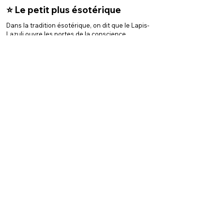
⭐️ Le petit plus ésotérique
Dans la tradition ésotérique, on dit que le Lapis-
Lazuli ouvre les portes de la conscience
supérieure et permet de recevoir des vérités
cachées, qu’elles viennent de toi ou de plus loin.
C’est une pierre de sagesse ancienne, de vision
claire et de parole sincère. Un peu comme si tu
fusionnais Socrate, une chamane et une
oreillette Bluetooth branchée sur ton intuition.
Retourner au dico' !
Tu veux essayer le Lapis-Lazuli ?
Découvre notre sélection de bijoux et de pierres
en Lapis-Lazuli, tous choisis pour leur beauté
naturelle et leur vibration intense. Parfait pour
allier profondeur spirituelle et élégance du
quotidien.