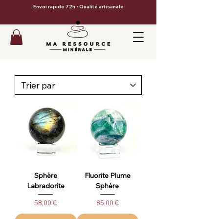
Envoi rapide 72h • Qualité artisanale
Sphère
Fluorite Plume
Labradorite
Sphère
Prix
Prix
58,00 €
85,00 €