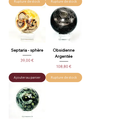
Rupture de stock
Rupture de stock
Septaria - sphère
Obsidienne
Argentée
Prix
39,00 €
Prix
108,80 €
Ajouter au panier
Rupture de stock
Jaspe Kambaba