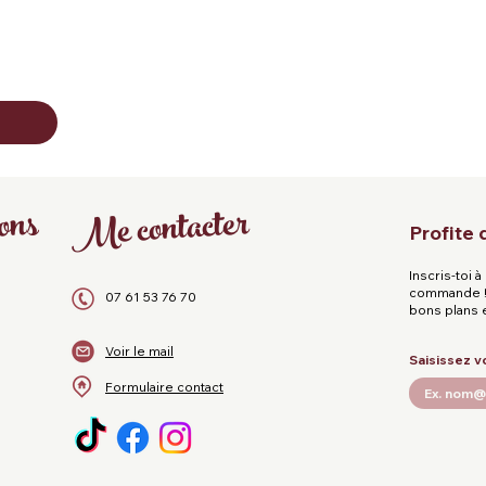
Me contacter
ons
Profite
Inscris-toi 
commande ! 
07 61 53 76 70
bons plans 
Voir le mail
Saisissez v
Formulaire contact