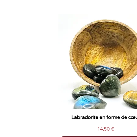
Labradorite en forme de cœ
Aperçu rapide
Prix
14,50 €