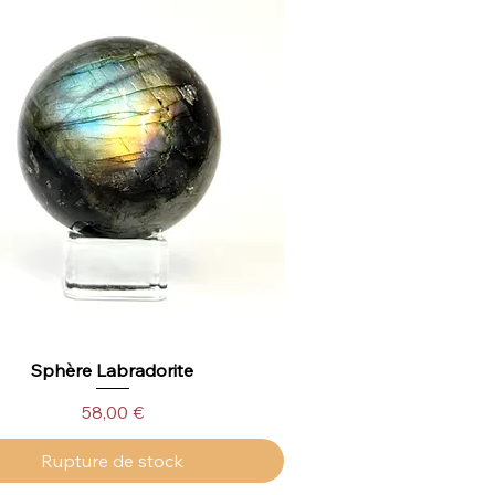
Sphère Labradorite
Aperçu rapide
Prix
58,00 €
Rupture de stock