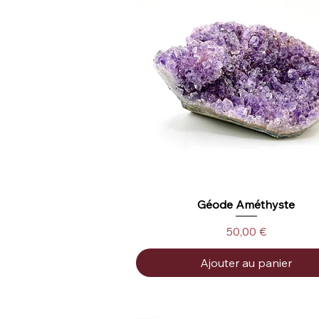
Géode Améthyste
Aperçu rapide
Prix
50,00 €
Ajouter au panier