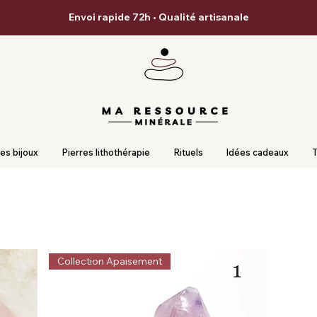
Envoi rapide 72h • Qualité artisanale
es bijoux
Pierres lithothérapie
Rituels
Idées cadeaux
T
Collection Apaisement