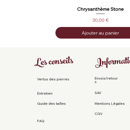
Chrysanthème Stone
Aperçu rapide
Prix
30,00 €
Ajouter au panier
Informati
Les conseils
Envois/retour
Vertus des pierres
s
SAV
Entretien
Guide des tailles
Mentions Légales
CGV
FAQ