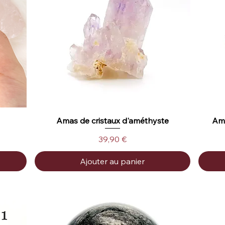
Amas de cristaux d'améthyste
Amé
Aperçu rapide
Prix
39,90 €
Ajouter au panier