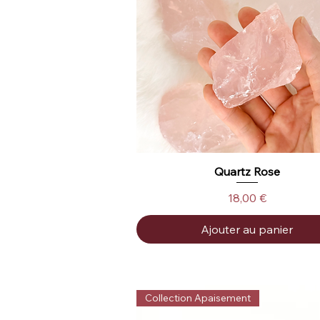
Quartz Rose
Aperçu rapide
Prix
18,00 €
Ajouter au panier
Collection Apaisement