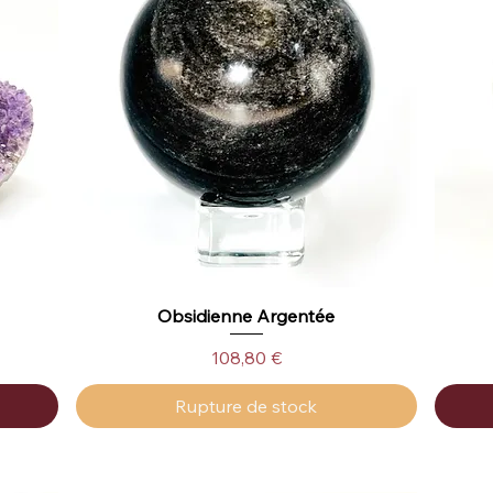
Obsidienne Argentée
Aperçu rapide
Prix
108,80 €
Rupture de stock