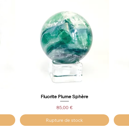
Fluorite Plume Sphère
Aperçu rapide
Prix
85,00 €
Rupture de stock