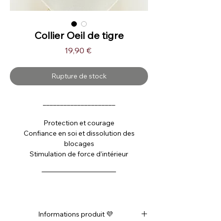
Collier Oeil de tigre
Prix
19,90 €
Rupture de stock
_____________________
Protection et courage
Confiance en soi et dissolution des
blocages
Stimulation de force d’intérieur
‾‾‾‾‾‾‾‾‾‾‾‾‾‾‾‾‾‾‾‾‾‾‾‾‾‾‾‾‾‾
Informations produit 💜